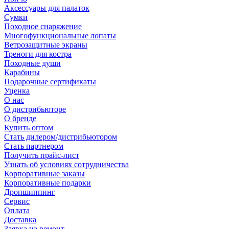
Аксессуары для палаток
Сумки
Походное снаряжение
Многофункциональные лопаты
Ветрозащитные экраны
Треноги для костра
Походные души
Карабины
Подарочные сертификаты
Уценка
О нас
О дистрибьюторе
О бренде
Купить оптом
Стать дилером/дистрибьютором
Стать партнером
Получить прайс-лист
Узнать об условиях сотрудничества
Корпоративные заказы
Корпоративные подарки
Дропшиппинг
Сервис
Оплата
Доставка
Заявка на ремонт