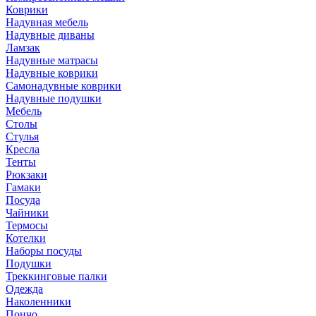
Коврики
Надувная мебель
Надувные диваны
Ламзак
Надувные матрасы
Надувные коврики
Самонадувные коврики
Надувные подушки
Мебель
Столы
Стулья
Кресла
Тенты
Рюкзаки
Гамаки
Посуда
Чайники
Термосы
Котелки
Наборы посуды
Подушки
Треккинговые палки
Одежда
Наколенники
Пончо