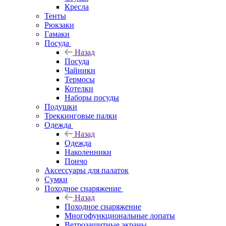
Кресла
Тенты
Рюкзаки
Гамаки
Посуда
Назад
Посуда
Чайники
Термосы
Котелки
Наборы посуды
Подушки
Треккинговые палки
Одежда
Назад
Одежда
Наколенники
Пончо
Аксессуары для палаток
Сумки
Походное снаряжение
Назад
Походное снаряжение
Многофункциональные лопаты
Ветрозащитные экраны