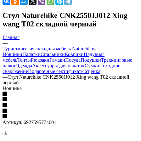
Стул Naturehike CNK2550JJ012 Xing
wang T02 складной черный
Главная
—
Туристическая складная мебель Naturehike
Новинки
Палатки
Спальники
Коврики
Надувная
мебель
Тенты
Рюкзаки
Гамаки
Посуда
Подушки
Треккинговые
палки
Одежда
Аксессуары для палаток
Сумки
Походное
снаряжение
Подарочные сертификаты
Уценка
—
Стул Naturehike CNK2550JJ012 Xing wang T02 складной
черный
Новинка
Артикул:
6927595774601