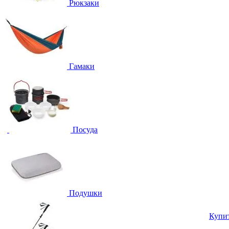
Рюкзаки
Гамаки
Посуда
Подушки
Купи