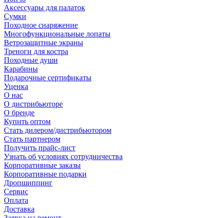
Аксессуары для палаток
Сумки
Походное снаряжение
Многофункциональные лопаты
Ветрозащитные экраны
Треноги для костра
Походные души
Карабины
Подарочные сертификаты
Уценка
О нас
О дистрибьюторе
О бренде
Купить оптом
Стать дилером/дистрибьютором
Стать партнером
Получить прайс-лист
Узнать об условиях сотрудничества
Корпоративные заказы
Корпоративные подарки
Дропшиппинг
Сервис
Оплата
Доставка
Заявка на ремонт