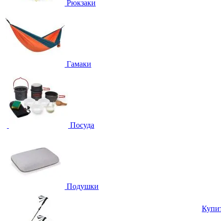
Рюкзаки
Гамаки
Посуда
Подушки
Купи