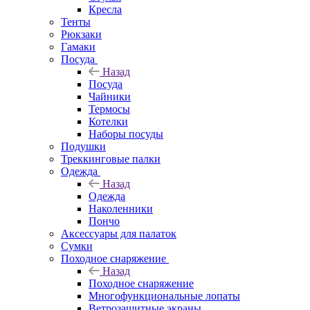
Кресла
Тенты
Рюкзаки
Гамаки
Посуда
Назад
Посуда
Чайники
Термосы
Котелки
Наборы посуды
Подушки
Треккинговые палки
Одежда
Назад
Одежда
Наколенники
Пончо
Аксессуары для палаток
Сумки
Походное снаряжение
Назад
Походное снаряжение
Многофункциональные лопаты
Ветрозащитные экраны