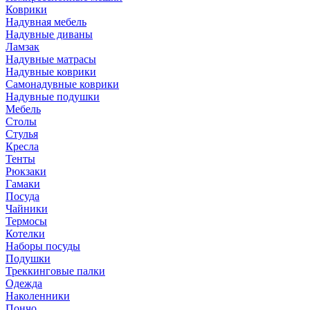
Коврики
Надувная мебель
Надувные диваны
Ламзак
Надувные матрасы
Надувные коврики
Самонадувные коврики
Надувные подушки
Мебель
Столы
Стулья
Кресла
Тенты
Рюкзаки
Гамаки
Посуда
Чайники
Термосы
Котелки
Наборы посуды
Подушки
Треккинговые палки
Одежда
Наколенники
Пончо