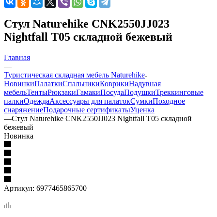
Стул Naturehike CNK2550JJ023
Nightfall T05 складной бежевый
Главная
—
Туристическая складная мебель Naturehike
Новинки
Палатки
Спальники
Коврики
Надувная
мебель
Тенты
Рюкзаки
Гамаки
Посуда
Подушки
Треккинговые
палки
Одежда
Аксессуары для палаток
Сумки
Походное
снаряжение
Подарочные сертификаты
Уценка
—
Стул Naturehike CNK2550JJ023 Nightfall T05 складной
бежевый
Новинка
Артикул:
6977465865700