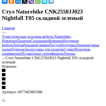
Стул Naturehike CNK2550JJ023
Nightfall T05 складной зеленый
Главная
—
Туристическая складная мебель Naturehike
Новинки
Палатки
Спальники
Коврики
Надувная
мебель
Тенты
Рюкзаки
Гамаки
Посуда
Подушки
Треккинговые
палки
Одежда
Аксессуары для палаток
Сумки
Походное
снаряжение
Подарочные сертификаты
Уценка
—
Стул Naturehike CNK2550JJ023 Nightfall T05 складной
зеленый
Новинка
Артикул:
6977465865588