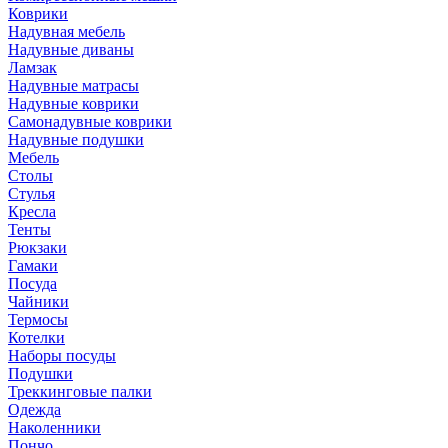
Коврики
Надувная мебель
Надувные диваны
Ламзак
Надувные матрасы
Надувные коврики
Самонадувные коврики
Надувные подушки
Мебель
Столы
Стулья
Кресла
Тенты
Рюкзаки
Гамаки
Посуда
Чайники
Термосы
Котелки
Наборы посуды
Подушки
Треккинговые палки
Одежда
Наколенники
Пончо