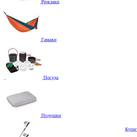
Рюкзаки
Гамаки
Посуда
Подушки
Купи