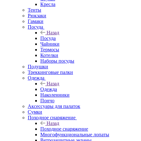
Кресла
Тенты
Рюкзаки
Гамаки
Посуда
Назад
Посуда
Чайники
Термосы
Котелки
Наборы посуды
Подушки
Треккинговые палки
Одежда
Назад
Одежда
Наколенники
Пончо
Аксессуары для палаток
Сумки
Походное снаряжение
Назад
Походное снаряжение
Многофункциональные лопаты
Ветрозащитные экраны