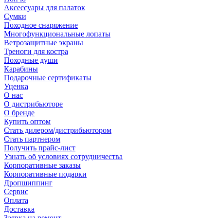
Аксессуары для палаток
Сумки
Походное снаряжение
Многофункциональные лопаты
Ветрозащитные экраны
Треноги для костра
Походные души
Карабины
Подарочные сертификаты
Уценка
О нас
О дистрибьюторе
О бренде
Купить оптом
Стать дилером/дистрибьютором
Стать партнером
Получить прайс-лист
Узнать об условиях сотрудничества
Корпоративные заказы
Корпоративные подарки
Дропшиппинг
Сервис
Оплата
Доставка
Заявка на ремонт