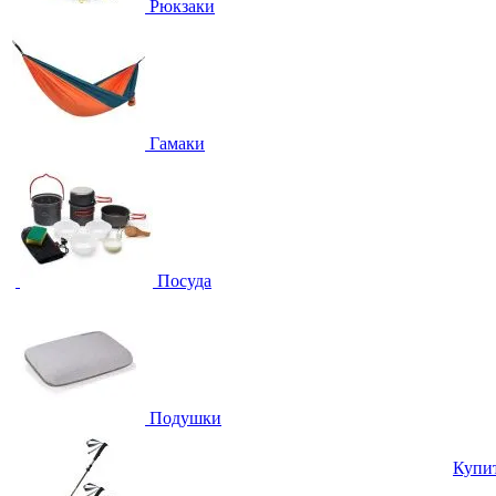
Рюкзаки
Гамаки
Посуда
Подушки
Купи