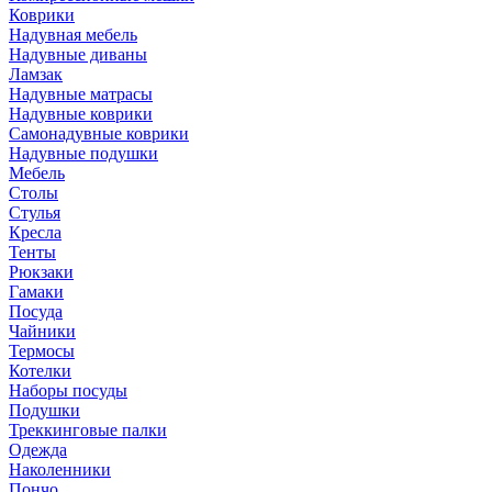
Коврики
Надувная мебель
Надувные диваны
Ламзак
Надувные матрасы
Надувные коврики
Самонадувные коврики
Надувные подушки
Мебель
Столы
Стулья
Кресла
Тенты
Рюкзаки
Гамаки
Посуда
Чайники
Термосы
Котелки
Наборы посуды
Подушки
Треккинговые палки
Одежда
Наколенники
Пончо