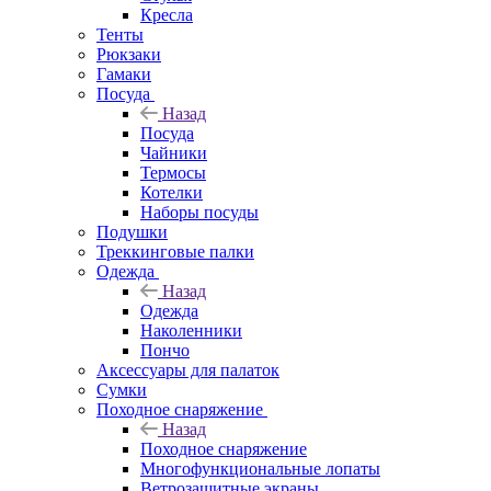
Кресла
Тенты
Рюкзаки
Гамаки
Посуда
Назад
Посуда
Чайники
Термосы
Котелки
Наборы посуды
Подушки
Треккинговые палки
Одежда
Назад
Одежда
Наколенники
Пончо
Аксессуары для палаток
Сумки
Походное снаряжение
Назад
Походное снаряжение
Многофункциональные лопаты
Ветрозащитные экраны