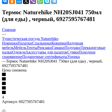
Термос Naturehike NH20SJ041 750мл
(для еды) , черный, 6927595767481
Главная
—
Туристическая посуда Naturehike
Новинки
Палатки
Спальники
Коврики
Надувная
мебель
Мебель
Тенты
Рюкзаки
Гамаки
Подушки
Треккинговые
палки
Одежда
Аксессуары для палаток
Сумки
Походное
снаряжение
Подарочные сертификаты
Уценка
—
Термос Naturehike NH20SJ041 750мл (для еды) , черный,
6927595767481
Цена снижена
4
Артикул:
6927595767481