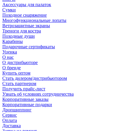
Аксессуары для палаток
Сумки
Походное снаряжение
Многофункциональные лопаты
Ветрозащитные экраны
Треноги для костра
Походные души
Карабины
Подарочные сертификаты
Уценка
О нас
О дистрибьюторе
О бренде
Купить оптом
Стать дилером/дистрибьютором
Стать партнером
Получить прайс-лист
Узнать об условиях сотрудничества
Корпоративные заказы
Корпоративные подарки
Дропшиппинг
Сервис
Оплата
Доставка
Заявка на ремонт