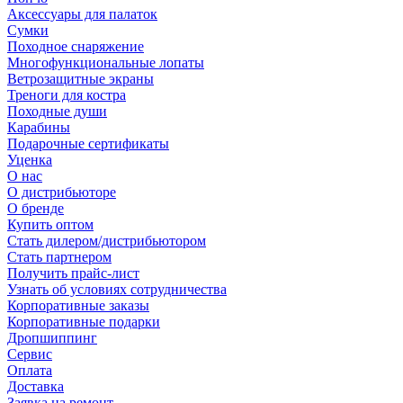
Аксессуары для палаток
Сумки
Походное снаряжение
Многофункциональные лопаты
Ветрозащитные экраны
Треноги для костра
Походные души
Карабины
Подарочные сертификаты
Уценка
О нас
О дистрибьюторе
О бренде
Купить оптом
Стать дилером/дистрибьютором
Стать партнером
Получить прайс-лист
Узнать об условиях сотрудничества
Корпоративные заказы
Корпоративные подарки
Дропшиппинг
Сервис
Оплата
Доставка
Заявка на ремонт