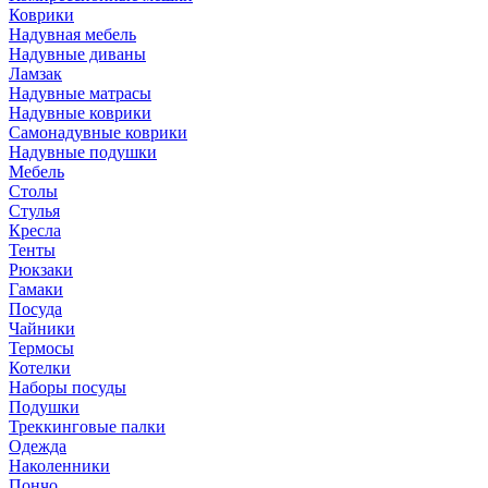
Коврики
Надувная мебель
Надувные диваны
Ламзак
Надувные матрасы
Надувные коврики
Самонадувные коврики
Надувные подушки
Мебель
Столы
Стулья
Кресла
Тенты
Рюкзаки
Гамаки
Посуда
Чайники
Термосы
Котелки
Наборы посуды
Подушки
Треккинговые палки
Одежда
Наколенники
Пончо