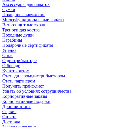
Аксессуары для палаток
Сумки
Походное снаряжение
Многофункциональные лопаты
Ветрозащитные экраны
Треноги для костра
Походные души
Карабины
Подарочные сертификаты
Уценка
О нас
О дистрибьюторе
О бренде
Купить оптом
Стать дилером/дистрибьютором
Стать партнером
Получить прайс-лист
Узнать об условиях сотрудничества
Корпоративные заказы
Корпоративные подарки
Дропшиппинг
Сервис
Оплата
Доставка
Заявка на ремонт