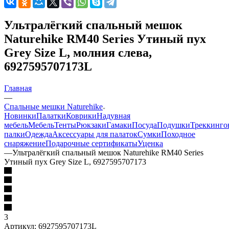
Ультралёгкий спальный мешок
Naturehike RM40 Series Утиный пух
Grey Size L, молния слева,
6927595707173L
Главная
—
Спальные мешки Naturehike
Новинки
Палатки
Коврики
Надувная
мебель
Мебель
Тенты
Рюкзаки
Гамаки
Посуда
Подушки
Треккинго
палки
Одежда
Аксессуары для палаток
Сумки
Походное
снаряжение
Подарочные сертификаты
Уценка
—
Ультралёгкий спальный мешок Naturehike RM40 Series
Утиный пух Grey Size L, 6927595707173
3
Артикул:
6927595707173L