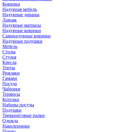
Коврики
Надувная мебель
Надувные диваны
Ламзак
Надувные матрасы
Надувные коврики
Самонадувные коврики
Надувные подушки
Мебель
Столы
Стулья
Кресла
Тенты
Рюкзаки
Гамаки
Посуда
Чайники
Термосы
Котелки
Наборы посуды
Подушки
Треккинговые палки
Одежда
Наколенники
Пончо