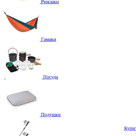
Рюкзаки
Гамаки
Посуда
Подушки
Купи