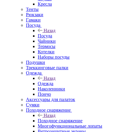
Кресла
Тенты
Рюкзаки
Гамаки
Посуда
Назад
Посуда
Чайники
Термосы
Котелки
Наборы посуды
Подушки
Треккинговые палки
Одежда
Назад
Одежда
Наколенники
Пончо
Аксессуары для палаток
Сумки
Походное снаряжение
Назад
Походное снаряжение
Многофункциональные лопаты
Ветрозащитные экраны