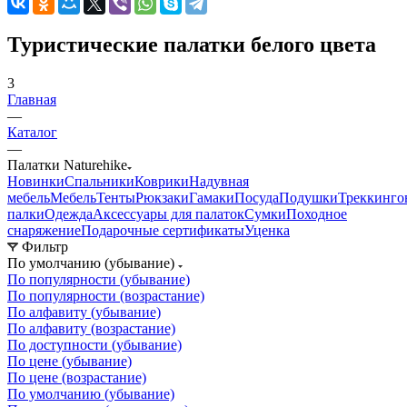
Туристические палатки белого цвета
3
Главная
—
Каталог
—
Палатки Naturehike
Новинки
Спальники
Коврики
Надувная
мебель
Мебель
Тенты
Рюкзаки
Гамаки
Посуда
Подушки
Треккинго
палки
Одежда
Аксессуары для палаток
Сумки
Походное
снаряжение
Подарочные сертификаты
Уценка
Фильтр
По умолчанию (убывание)
По популярности (убывание)
По популярности (возрастание)
По алфавиту (убывание)
По алфавиту (возрастание)
По доступности (убывание)
По цене (убывание)
По цене (возрастание)
По умолчанию (убывание)