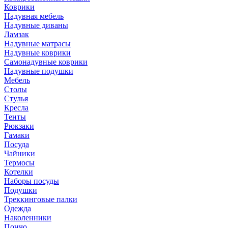
Коврики
Надувная мебель
Надувные диваны
Ламзак
Надувные матрасы
Надувные коврики
Самонадувные коврики
Надувные подушки
Мебель
Столы
Стулья
Кресла
Тенты
Рюкзаки
Гамаки
Посуда
Чайники
Термосы
Котелки
Наборы посуды
Подушки
Треккинговые палки
Одежда
Наколенники
Пончо