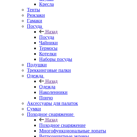
Кресла
Тенты
Рюкзаки
Гамаки
Посуда
Назад
Посуда
Чайники
Термосы
Котелки
Наборы посуды
Подушки
Треккинговые палки
Одежда
Назад
Одежда
Наколенники
Пончо
Аксессуары для палаток
Сумки
Походное снаряжение
Назад
Походное снаряжение
Многофункциональные лопаты
Ветрозащитные экраны