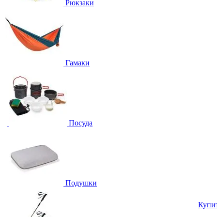
Рюкзаки
Гамаки
Посуда
Подушки
Купи