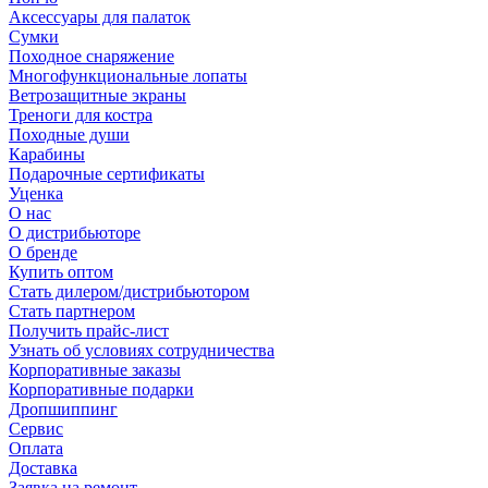
Аксессуары для палаток
Сумки
Походное снаряжение
Многофункциональные лопаты
Ветрозащитные экраны
Треноги для костра
Походные души
Карабины
Подарочные сертификаты
Уценка
О нас
О дистрибьюторе
О бренде
Купить оптом
Стать дилером/дистрибьютором
Стать партнером
Получить прайс-лист
Узнать об условиях сотрудничества
Корпоративные заказы
Корпоративные подарки
Дропшиппинг
Сервис
Оплата
Доставка
Заявка на ремонт