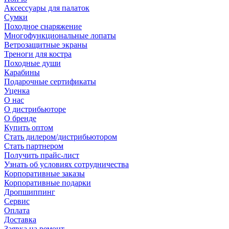
Аксессуары для палаток
Сумки
Походное снаряжение
Многофункциональные лопаты
Ветрозащитные экраны
Треноги для костра
Походные души
Карабины
Подарочные сертификаты
Уценка
О нас
О дистрибьюторе
О бренде
Купить оптом
Стать дилером/дистрибьютором
Стать партнером
Получить прайс-лист
Узнать об условиях сотрудничества
Корпоративные заказы
Корпоративные подарки
Дропшиппинг
Сервис
Оплата
Доставка
Заявка на ремонт