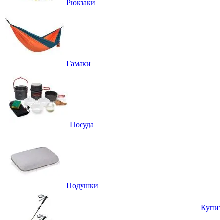
Рюкзаки
Гамаки
Посуда
Подушки
Купи