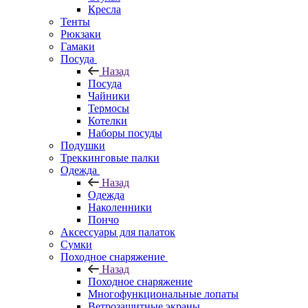
Кресла
Тенты
Рюкзаки
Гамаки
Посуда
Назад
Посуда
Чайники
Термосы
Котелки
Наборы посуды
Подушки
Треккинговые палки
Одежда
Назад
Одежда
Наколенники
Пончо
Аксессуары для палаток
Сумки
Походное снаряжение
Назад
Походное снаряжение
Многофункциональные лопаты
Ветрозащитные экраны