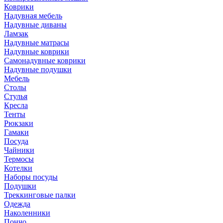
Коврики
Надувная мебель
Надувные диваны
Ламзак
Надувные матрасы
Надувные коврики
Самонадувные коврики
Надувные подушки
Мебель
Столы
Стулья
Кресла
Тенты
Рюкзаки
Гамаки
Посуда
Чайники
Термосы
Котелки
Наборы посуды
Подушки
Треккинговые палки
Одежда
Наколенники
Пончо