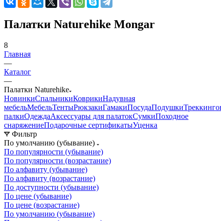
Палатки Naturehike Mongar
8
Главная
—
Каталог
—
Палатки Naturehike
Новинки
Спальники
Коврики
Надувная
мебель
Мебель
Тенты
Рюкзаки
Гамаки
Посуда
Подушки
Треккинго
палки
Одежда
Аксессуары для палаток
Сумки
Походное
снаряжение
Подарочные сертификаты
Уценка
Фильтр
По умолчанию (убывание)
По популярности (убывание)
По популярности (возрастание)
По алфавиту (убывание)
По алфавиту (возрастание)
По доступности (убывание)
По цене (убывание)
По цене (возрастание)
По умолчанию (убывание)