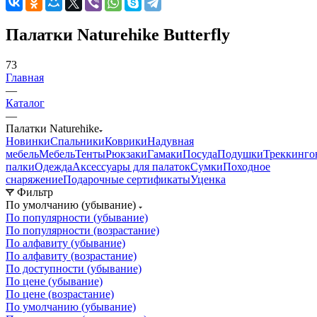
Палатки Naturehike Butterfly
73
Главная
—
Каталог
—
Палатки Naturehike
Новинки
Спальники
Коврики
Надувная
мебель
Мебель
Тенты
Рюкзаки
Гамаки
Посуда
Подушки
Треккинго
палки
Одежда
Аксессуары для палаток
Сумки
Походное
снаряжение
Подарочные сертификаты
Уценка
Фильтр
По умолчанию (убывание)
По популярности (убывание)
По популярности (возрастание)
По алфавиту (убывание)
По алфавиту (возрастание)
По доступности (убывание)
По цене (убывание)
По цене (возрастание)
По умолчанию (убывание)