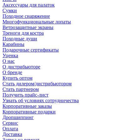
Аксессуары для палаток
Сумки
Походное снаряжение
Многофункциональные лопаты
Ветрозащитные экраны
Треноги для костра
Походные души
Карабины
Подарочные сертификаты
Уценка
О нас
О дистрибьюторе
О бренде
Купить оптом
Стать дилером/дистрибьютором
Стать партнером
Получить прайс-лист
Узнать об условиях сотрудничества
Корпоративные заказы
Корпоративные подарки
Дропшиппинг
Сервис
Оплата
Доставка
Заявка на ремонт