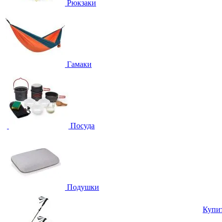
Рюкзаки
Гамаки
Посуда
Подушки
Купи