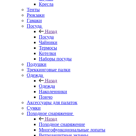
Кресла
Тенты
Рюкзаки
Гамаки
Посуда
Назад
Посуда
Чайники
Термосы
Котелки
Наборы посуды
Подушки
Треккинговые палки
Одежда
Назад
Одежда
Наколенники
Пончо
Аксессуары для палаток
Сумки
Походное снаряжение
Назад
Походное снаряжение
Многофункциональные лопаты
Ветрозащитные экраны