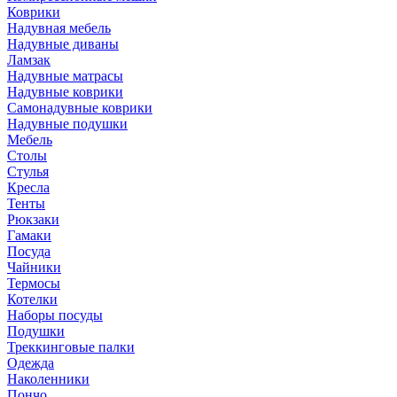
Коврики
Надувная мебель
Надувные диваны
Ламзак
Надувные матрасы
Надувные коврики
Самонадувные коврики
Надувные подушки
Мебель
Столы
Стулья
Кресла
Тенты
Рюкзаки
Гамаки
Посуда
Чайники
Термосы
Котелки
Наборы посуды
Подушки
Треккинговые палки
Одежда
Наколенники
Пончо