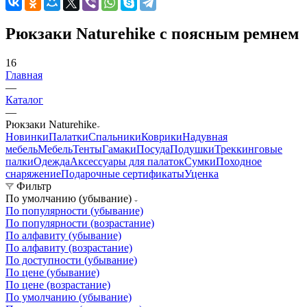
Рюкзаки Naturehike с поясным ремнем
16
Главная
—
Каталог
—
Рюкзаки Naturehike
Новинки
Палатки
Спальники
Коврики
Надувная
мебель
Мебель
Тенты
Гамаки
Посуда
Подушки
Треккинговые
палки
Одежда
Аксессуары для палаток
Сумки
Походное
снаряжение
Подарочные сертификаты
Уценка
Фильтр
По умолчанию (убывание)
По популярности (убывание)
По популярности (возрастание)
По алфавиту (убывание)
По алфавиту (возрастание)
По доступности (убывание)
По цене (убывание)
По цене (возрастание)
По умолчанию (убывание)