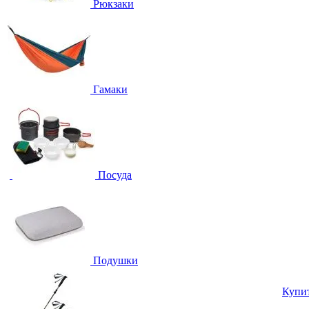
Рюкзаки
Гамаки
Посуда
Подушки
Купи