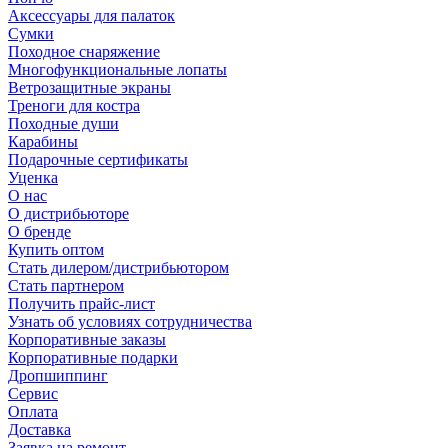
Аксессуары для палаток
Сумки
Походное снаряжение
Многофункциональные лопаты
Ветрозащитные экраны
Треноги для костра
Походные души
Карабины
Подарочные сертификаты
Уценка
О нас
О дистрибьюторе
О бренде
Купить оптом
Стать дилером/дистрибьютором
Стать партнером
Получить прайс-лист
Узнать об условиях сотрудничества
Корпоративные заказы
Корпоративные подарки
Дропшиппинг
Сервис
Оплата
Доставка
Заявка на ремонт