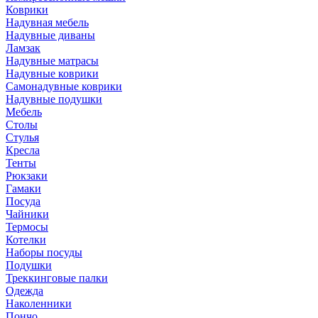
Коврики
Надувная мебель
Надувные диваны
Ламзак
Надувные матрасы
Надувные коврики
Самонадувные коврики
Надувные подушки
Мебель
Столы
Стулья
Кресла
Тенты
Рюкзаки
Гамаки
Посуда
Чайники
Термосы
Котелки
Наборы посуды
Подушки
Треккинговые палки
Одежда
Наколенники
Пончо