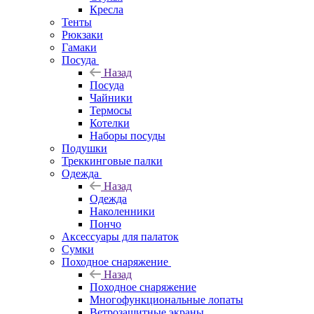
Кресла
Тенты
Рюкзаки
Гамаки
Посуда
Назад
Посуда
Чайники
Термосы
Котелки
Наборы посуды
Подушки
Треккинговые палки
Одежда
Назад
Одежда
Наколенники
Пончо
Аксессуары для палаток
Сумки
Походное снаряжение
Назад
Походное снаряжение
Многофункциональные лопаты
Ветрозащитные экраны