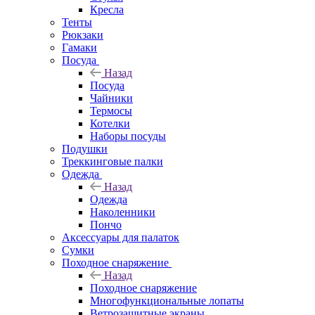
Кресла
Тенты
Рюкзаки
Гамаки
Посуда
Назад
Посуда
Чайники
Термосы
Котелки
Наборы посуды
Подушки
Треккинговые палки
Одежда
Назад
Одежда
Наколенники
Пончо
Аксессуары для палаток
Сумки
Походное снаряжение
Назад
Походное снаряжение
Многофункциональные лопаты
Ветрозащитные экраны