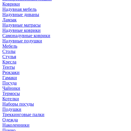
Коврики
Надувная мебель
Надувные диваны
Ламзак
Надувные матрасы
Надувные коврики
Самонадувные коврики
Надувные подушки
Мебель
Столы
Стулья
Кресла
Тенты
Рюкзаки
Гамаки
Посуда
Чайники
Термосы
Котелки
Наборы посуды
Подушки
Треккинговые палки
Одежда
Наколенники
Пончо