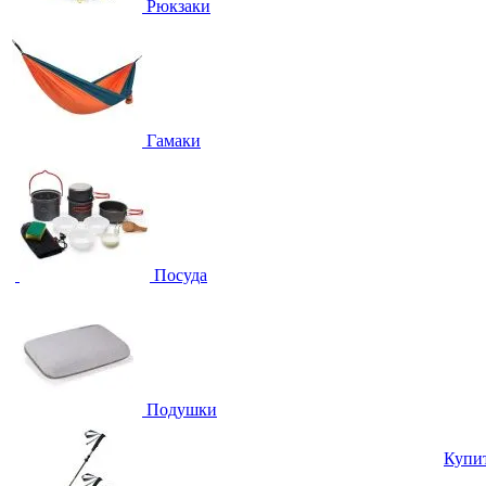
Рюкзаки
Гамаки
Посуда
Подушки
Купи