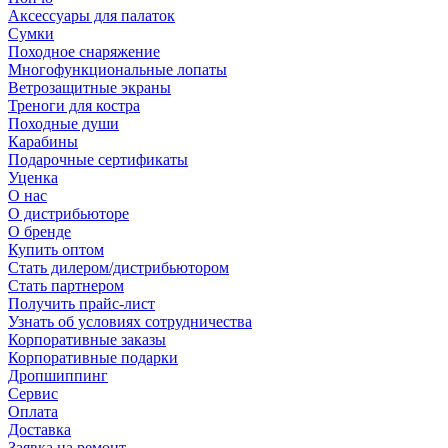
Аксессуары для палаток
Сумки
Походное снаряжение
Многофункциональные лопаты
Ветрозащитные экраны
Треноги для костра
Походные души
Карабины
Подарочные сертификаты
Уценка
О нас
О дистрибьюторе
О бренде
Купить оптом
Стать дилером/дистрибьютором
Стать партнером
Получить прайс-лист
Узнать об условиях сотрудничества
Корпоративные заказы
Корпоративные подарки
Дропшиппинг
Сервис
Оплата
Доставка
Заявка на ремонт