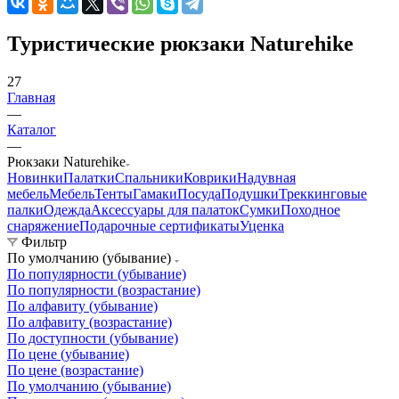
Туристические рюкзаки Naturehike
27
Главная
—
Каталог
—
Рюкзаки Naturehike
Новинки
Палатки
Спальники
Коврики
Надувная
мебель
Мебель
Тенты
Гамаки
Посуда
Подушки
Треккинговые
палки
Одежда
Аксессуары для палаток
Сумки
Походное
снаряжение
Подарочные сертификаты
Уценка
Фильтр
По умолчанию (убывание)
По популярности (убывание)
По популярности (возрастание)
По алфавиту (убывание)
По алфавиту (возрастание)
По доступности (убывание)
По цене (убывание)
По цене (возрастание)
По умолчанию (убывание)