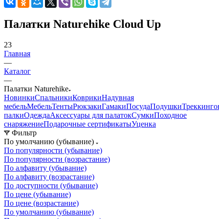
Палатки Naturehike Cloud Up
23
Главная
—
Каталог
—
Палатки Naturehike
Новинки
Спальники
Коврики
Надувная
мебель
Мебель
Тенты
Рюкзаки
Гамаки
Посуда
Подушки
Треккинго
палки
Одежда
Аксессуары для палаток
Сумки
Походное
снаряжение
Подарочные сертификаты
Уценка
Фильтр
По умолчанию (убывание)
По популярности (убывание)
По популярности (возрастание)
По алфавиту (убывание)
По алфавиту (возрастание)
По доступности (убывание)
По цене (убывание)
По цене (возрастание)
По умолчанию (убывание)