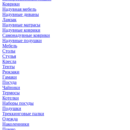
Коврики
Надувная мебель
Надувные диваны
Ламзак
Надувные матрасы
Надувные коврики
Самонадувные коврики
Надувные подушки
Мебель
Столы
Стулья
Кресла
Тенты
Рюкзаки
Гамаки
Посуда
Чайники
Термосы
Котелки
Наборы посуды
Подушки
Треккинговые палки
Одежда
Наколенники
Пончо