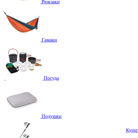
Рюкзаки
Гамаки
Посуда
Подушки
Купи