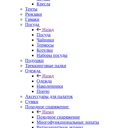
Кресла
Тенты
Рюкзаки
Гамаки
Посуда
Назад
Посуда
Чайники
Термосы
Котелки
Наборы посуды
Подушки
Треккинговые палки
Одежда
Назад
Одежда
Наколенники
Пончо
Аксессуары для палаток
Сумки
Походное снаряжение
Назад
Походное снаряжение
Многофункциональные лопаты
Ветрозащитные экраны