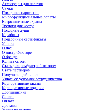
Аксессуары для палаток
Сумки
Походное снаряжение
Многофункциональные лопаты
Ветрозащитные экраны
Треноги для костра
Походные души
Карабины
Подарочные сертификаты
Уценка
О нас
О дистрибьюторе
О бренде
Купить оптом
Стать дилером/дистрибьютором
Стать партнером
Получить прайс-лист
Узнать об условиях сотрудничества
Корпоративные заказы
Корпоративные подарки
Дропшиппинг
Сервис
Оплата
Доставка
Заявка на ремонт