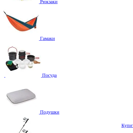
Рюкзаки
Гамаки
Посуда
Подушки
Купи