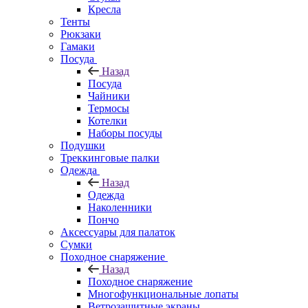
Кресла
Тенты
Рюкзаки
Гамаки
Посуда
Назад
Посуда
Чайники
Термосы
Котелки
Наборы посуды
Подушки
Треккинговые палки
Одежда
Назад
Одежда
Наколенники
Пончо
Аксессуары для палаток
Сумки
Походное снаряжение
Назад
Походное снаряжение
Многофункциональные лопаты
Ветрозащитные экраны