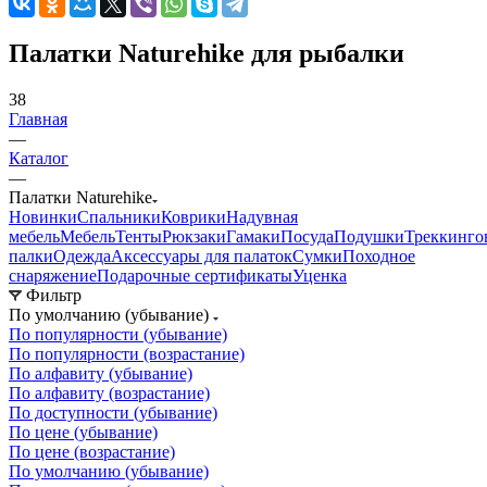
Палатки Naturehike для рыбалки
38
Главная
—
Каталог
—
Палатки Naturehike
Новинки
Спальники
Коврики
Надувная
мебель
Мебель
Тенты
Рюкзаки
Гамаки
Посуда
Подушки
Треккинго
палки
Одежда
Аксессуары для палаток
Сумки
Походное
снаряжение
Подарочные сертификаты
Уценка
Фильтр
По умолчанию (убывание)
По популярности (убывание)
По популярности (возрастание)
По алфавиту (убывание)
По алфавиту (возрастание)
По доступности (убывание)
По цене (убывание)
По цене (возрастание)
По умолчанию (убывание)