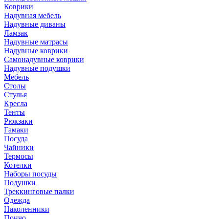
Коврики
Надувная мебель
Надувные диваны
Ламзак
Надувные матрасы
Надувные коврики
Самонадувные коврики
Надувные подушки
Мебель
Столы
Стулья
Кресла
Тенты
Рюкзаки
Гамаки
Посуда
Чайники
Термосы
Котелки
Наборы посуды
Подушки
Треккинговые палки
Одежда
Наколенники
Пончо