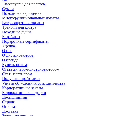
Аксессуары для палаток
Сумки
Походное снаряжение
Многофункциональные лопаты
Ветрозащитные экраны
Треноги для костра
Походные души
Карабины
Подарочные сертификаты
Уценка
О нас
О дистрибьюторе
О бренде
Купить оптом
Стать дилером/дистрибьютором
Стать партнером
Получить прайс-лист
Узнать об условиях сотрудничества
Корпоративные заказы
Корпоративные подарки
Дропшиппинг
Сервис
Оплата
Доставка
Заявка на ремонт