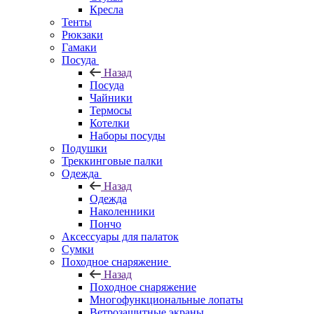
Кресла
Тенты
Рюкзаки
Гамаки
Посуда
Назад
Посуда
Чайники
Термосы
Котелки
Наборы посуды
Подушки
Треккинговые палки
Одежда
Назад
Одежда
Наколенники
Пончо
Аксессуары для палаток
Сумки
Походное снаряжение
Назад
Походное снаряжение
Многофункциональные лопаты
Ветрозащитные экраны