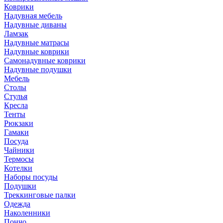
Коврики
Надувная мебель
Надувные диваны
Ламзак
Надувные матрасы
Надувные коврики
Самонадувные коврики
Надувные подушки
Мебель
Столы
Стулья
Кресла
Тенты
Рюкзаки
Гамаки
Посуда
Чайники
Термосы
Котелки
Наборы посуды
Подушки
Треккинговые палки
Одежда
Наколенники
Пончо