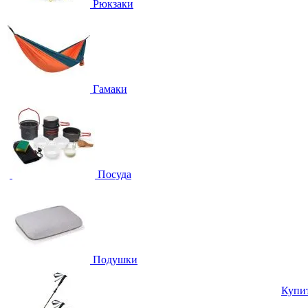
Рюкзаки
Гамаки
Посуда
Подушки
Купи