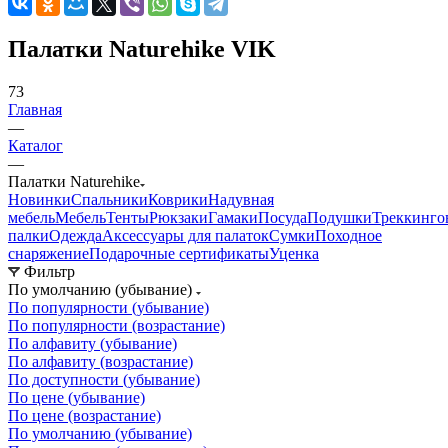
Палатки Naturehike VIK
73
Главная
—
Каталог
—
Палатки Naturehike
Новинки
Спальники
Коврики
Надувная
мебель
Мебель
Тенты
Рюкзаки
Гамаки
Посуда
Подушки
Треккинго
палки
Одежда
Аксессуары для палаток
Сумки
Походное
снаряжение
Подарочные сертификаты
Уценка
Фильтр
По умолчанию (убывание)
По популярности (убывание)
По популярности (возрастание)
По алфавиту (убывание)
По алфавиту (возрастание)
По доступности (убывание)
По цене (убывание)
По цене (возрастание)
По умолчанию (убывание)