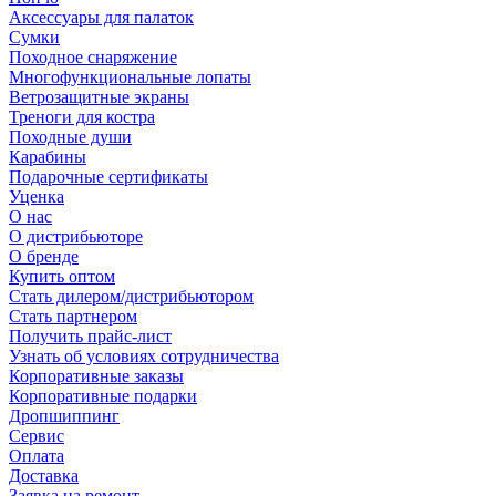
Аксессуары для палаток
Сумки
Походное снаряжение
Многофункциональные лопаты
Ветрозащитные экраны
Треноги для костра
Походные души
Карабины
Подарочные сертификаты
Уценка
О нас
О дистрибьюторе
О бренде
Купить оптом
Стать дилером/дистрибьютором
Стать партнером
Получить прайс-лист
Узнать об условиях сотрудничества
Корпоративные заказы
Корпоративные подарки
Дропшиппинг
Сервис
Оплата
Доставка
Заявка на ремонт