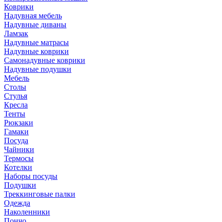
Коврики
Надувная мебель
Надувные диваны
Ламзак
Надувные матрасы
Надувные коврики
Самонадувные коврики
Надувные подушки
Мебель
Столы
Стулья
Кресла
Тенты
Рюкзаки
Гамаки
Посуда
Чайники
Термосы
Котелки
Наборы посуды
Подушки
Треккинговые палки
Одежда
Наколенники
Пончо