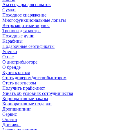
Аксессуары для палаток
Сумки
Походное снаряжение
Многофункциональные лопаты
Ветрозащитные экраны
Треноги для костра
Походные души
Карабины
Подарочные сертификаты
Уценка
О нас
О дистрибьюторе
О бренде
Купить оптом
Стать дилером/дистрибьютором
Стать партнером
Получить прайс-лист
Узнать об условиях сотрудничества
Корпоративные заказы
Корпоративные подарки
Дропшиппинг
Сервис
Оплата
Доставка
Заявка на ремонт