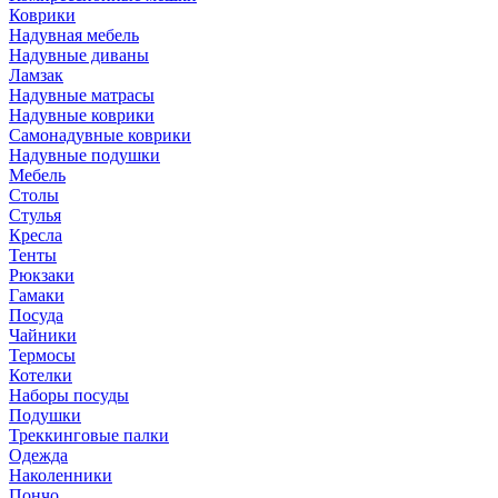
Коврики
Надувная мебель
Надувные диваны
Ламзак
Надувные матрасы
Надувные коврики
Самонадувные коврики
Надувные подушки
Мебель
Столы
Стулья
Кресла
Тенты
Рюкзаки
Гамаки
Посуда
Чайники
Термосы
Котелки
Наборы посуды
Подушки
Треккинговые палки
Одежда
Наколенники
Пончо