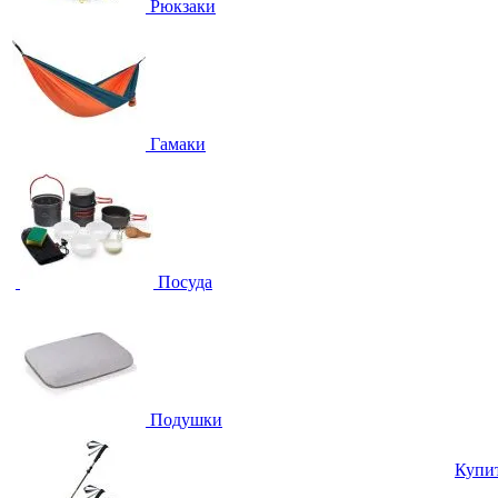
Рюкзаки
Гамаки
Посуда
Подушки
Купи