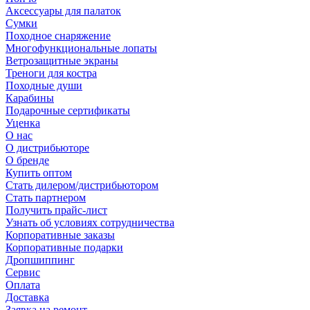
Аксессуары для палаток
Сумки
Походное снаряжение
Многофункциональные лопаты
Ветрозащитные экраны
Треноги для костра
Походные души
Карабины
Подарочные сертификаты
Уценка
О нас
О дистрибьюторе
О бренде
Купить оптом
Стать дилером/дистрибьютором
Стать партнером
Получить прайс-лист
Узнать об условиях сотрудничества
Корпоративные заказы
Корпоративные подарки
Дропшиппинг
Сервис
Оплата
Доставка
Заявка на ремонт