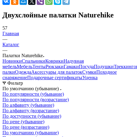
Двухслойные палатки Naturehike
57
Главная
—
Каталог
—
Палатки Naturehike
Новинки
Спальники
Коврики
Надувная
мебель
Мебель
Тенты
Рюкзаки
Гамаки
Посуда
Подушки
Треккинго
палки
Одежда
Аксессуары для палаток
Сумки
Походное
снаряжение
Подарочные сертификаты
Уценка
Фильтр
По умолчанию (убывание)
По популярности (убывание)
По популярности (возрастание)
По алфавиту (убывание)
По алфавиту (возрастание)
По доступности (убывание)
По цене (убывание)
По цене (возрастание)
По умолчанию (убывание)