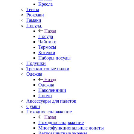
Кресла
Тенты
Рюкзаки
Гамаки
Посуда
Назад
Посуда
Чайники
Термосы
Котелки
Наборы посуды
Подушки
Треккинговые палки
Одежда
Назад
Одежда
Наколенники
Пончо
Аксессуары для палаток
Сумки
Походное снаряжение
Назад
Походное снаряжение
Многофункциональные лопаты
Ветрозащитные экраны