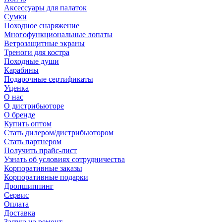
Аксессуары для палаток
Сумки
Походное снаряжение
Многофункциональные лопаты
Ветрозащитные экраны
Треноги для костра
Походные души
Карабины
Подарочные сертификаты
Уценка
О нас
О дистрибьюторе
О бренде
Купить оптом
Стать дилером/дистрибьютором
Стать партнером
Получить прайс-лист
Узнать об условиях сотрудничества
Корпоративные заказы
Корпоративные подарки
Дропшиппинг
Сервис
Оплата
Доставка
Заявка на ремонт