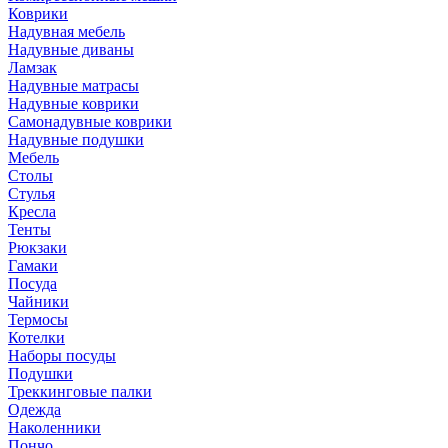
Коврики
Надувная мебель
Надувные диваны
Ламзак
Надувные матрасы
Надувные коврики
Самонадувные коврики
Надувные подушки
Мебель
Столы
Стулья
Кресла
Тенты
Рюкзаки
Гамаки
Посуда
Чайники
Термосы
Котелки
Наборы посуды
Подушки
Треккинговые палки
Одежда
Наколенники
Пончо